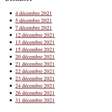
4 décembre 2021
5 décembre 2021
7 décembre 2021
12 décembre 2021
13 décembre 2021
15 décembre 2021
20 décembre 2021
21 décembre 2021
22 décembre 2021
23 décembre 2021
24 décembre 2021
26 décembre 2021
31 décembre 2021