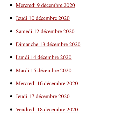
Mercredi 9 décembre 2020
Jeudi 10 décembre 2020
Samedi 12 décembre 2020
Dimanche 13 décembre 2020
Lundi 14 décembre 2020
Mardi 15 décembre 2020
Mercredi 16 décembre 2020
Jeudi 17 décembre 2020
Vendredi 18 décembre 2020