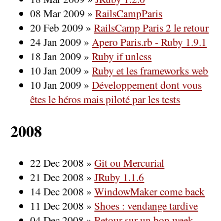
08 Mar 2009 »
RailsCampParis
20 Feb 2009 »
RailsCamp Paris 2 le retour
24 Jan 2009 »
Apero Paris.rb - Ruby 1.9.1
18 Jan 2009 »
Ruby if unless
10 Jan 2009 »
Ruby et les frameworks web
10 Jan 2009 »
Développement dont vous
êtes le héros mais piloté par les tests
2008
22 Dec 2008 »
Git ou Mercurial
21 Dec 2008 »
JRuby 1.1.6
14 Dec 2008 »
WindowMaker come back
11 Dec 2008 »
Shoes : vendange tardive
04 Dec 2008 »
Retour sur un bon week-