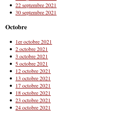
22 septembre 2021
30 septembre 2021
Octobre
1er octobre 2021
2 octobre 2021
3 octobre 2021
5 octobre 2021
12 octobre 2021
13 octobre 2021
17 octobre 2021
18 octobre 2021
23 octobre 2021
24 octobre 2021