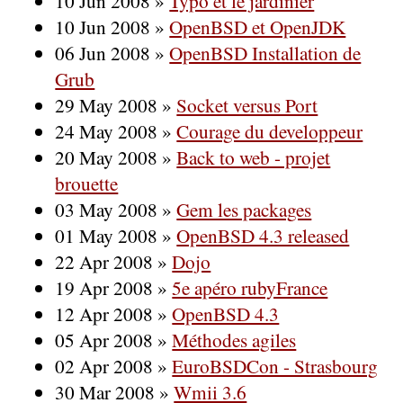
10 Jun 2008 »
Typo et le jardinier
10 Jun 2008 »
OpenBSD et OpenJDK
06 Jun 2008 »
OpenBSD Installation de
Grub
29 May 2008 »
Socket versus Port
24 May 2008 »
Courage du developpeur
20 May 2008 »
Back to web - projet
brouette
03 May 2008 »
Gem les packages
01 May 2008 »
OpenBSD 4.3 released
22 Apr 2008 »
Dojo
19 Apr 2008 »
5e apéro rubyFrance
12 Apr 2008 »
OpenBSD 4.3
05 Apr 2008 »
Méthodes agiles
02 Apr 2008 »
EuroBSDCon - Strasbourg
30 Mar 2008 »
Wmii 3.6