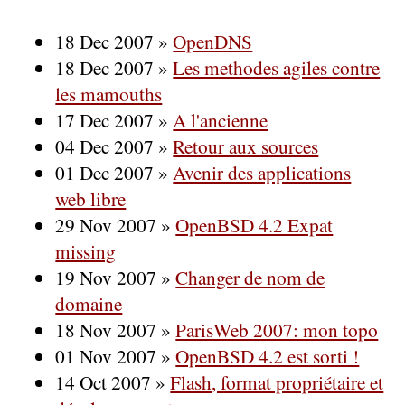
18 Dec 2007 »
OpenDNS
18 Dec 2007 »
Les methodes agiles contre
les mamouths
17 Dec 2007 »
A l'ancienne
04 Dec 2007 »
Retour aux sources
01 Dec 2007 »
Avenir des applications
web libre
29 Nov 2007 »
OpenBSD 4.2 Expat
missing
19 Nov 2007 »
Changer de nom de
domaine
18 Nov 2007 »
ParisWeb 2007: mon topo
01 Nov 2007 »
OpenBSD 4.2 est sorti !
14 Oct 2007 »
Flash, format propriétaire et