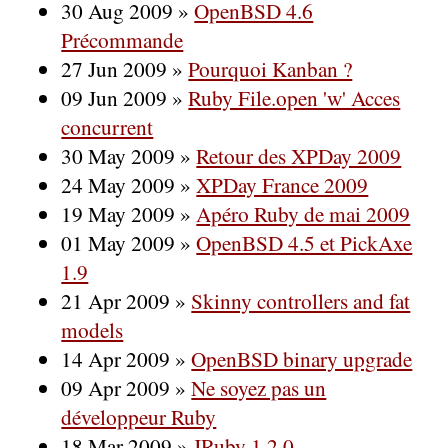
30 Aug 2009 »
OpenBSD 4.6
Précommande
27 Jun 2009 »
Pourquoi Kanban ?
09 Jun 2009 »
Ruby File.open 'w' Acces
concurrent
30 May 2009 »
Retour des XPDay 2009
24 May 2009 »
XPDay France 2009
19 May 2009 »
Apéro Ruby de mai 2009
01 May 2009 »
OpenBSD 4.5 et PickAxe
1.9
21 Apr 2009 »
Skinny controllers and fat
models
14 Apr 2009 »
OpenBSD binary upgrade
09 Apr 2009 »
Ne soyez pas un
développeur Ruby
18 Mar 2009 »
JRuby 1.2.0