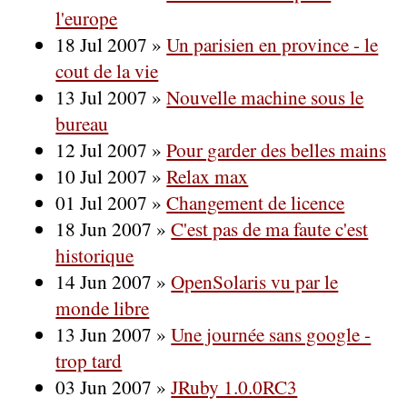
l'europe
18 Jul 2007 »
Un parisien en province - le
cout de la vie
13 Jul 2007 »
Nouvelle machine sous le
bureau
12 Jul 2007 »
Pour garder des belles mains
10 Jul 2007 »
Relax max
01 Jul 2007 »
Changement de licence
18 Jun 2007 »
C'est pas de ma faute c'est
historique
14 Jun 2007 »
OpenSolaris vu par le
monde libre
13 Jun 2007 »
Une journée sans google -
trop tard
03 Jun 2007 »
JRuby 1.0.0RC3