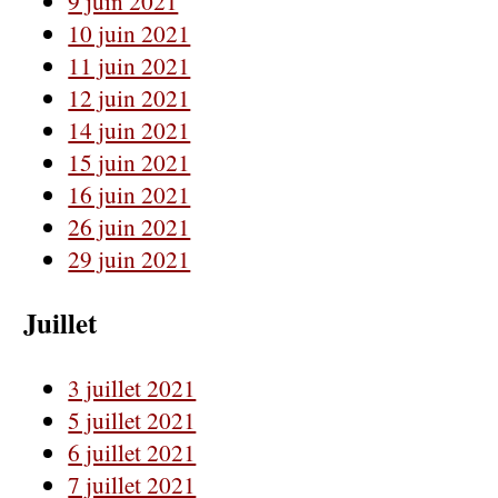
9 juin 2021
10 juin 2021
11 juin 2021
12 juin 2021
14 juin 2021
15 juin 2021
16 juin 2021
26 juin 2021
29 juin 2021
Juillet
3 juillet 2021
5 juillet 2021
6 juillet 2021
7 juillet 2021