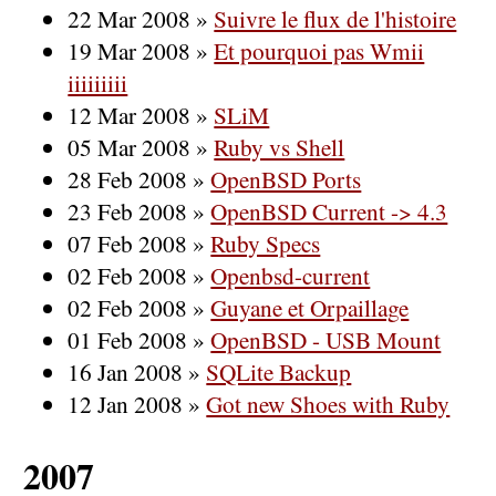
22 Mar 2008 »
Suivre le flux de l'histoire
19 Mar 2008 »
Et pourquoi pas Wmii
iiiiiiiii
12 Mar 2008 »
SLiM
05 Mar 2008 »
Ruby vs Shell
28 Feb 2008 »
OpenBSD Ports
23 Feb 2008 »
OpenBSD Current -> 4.3
07 Feb 2008 »
Ruby Specs
02 Feb 2008 »
Openbsd-current
02 Feb 2008 »
Guyane et Orpaillage
01 Feb 2008 »
OpenBSD - USB Mount
16 Jan 2008 »
SQLite Backup
12 Jan 2008 »
Got new Shoes with Ruby
2007